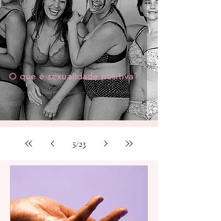
O que é sexualidade positiva?
5
/
23