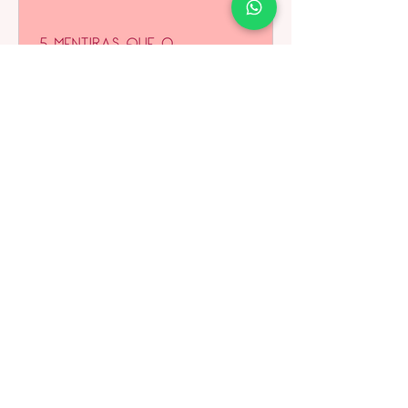
18 de fev. de 2021
5 min de leitura
5 mentiras que o pornô te
contou
A indústria pornográfica, como todas
nós sabemos, apresenta muitos
problemas e questionamentos. A nossa
sexualidade sofre muita...