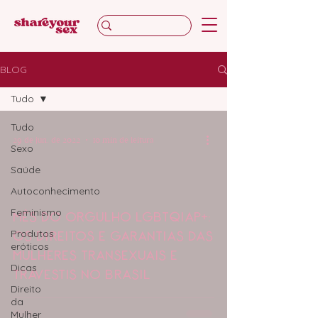
BLOG
Tudo
Tudo
29 de jun. de 2022
10 min de leitura
Sexo
Saúde
Autoconhecimento
Feminismo
MÊS DO ORGULHO LGBTQIAP+:
Produtos
OS DIREITOS E GARANTIAS DAS
eróticos
MULHERES TRANSEXUAIS E
Dicas
TRAVESTIS NO BRASIL
Direito
da
Mulher