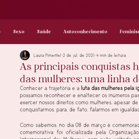
o
Sexo
Saúde
Autoconhecimento
Femini
Laura Pimentel
2 de jul. de 2021
4 min de leitura
Direito da Mulher
LGBTQIA+
Desejo
Bem-est
As principais conquistas h
das mulheres: uma linha 
Conhecer a trajetória e a 
luta das mulheres pela 
possamos reconhecer e enaltecer os inúmeros pa
exercer nossos direitos como mulheres, apesar de
conquistarmos, para, de fato, falarmos em igualda
Como sabemos, no dia 08 de março é comemorado, 
comemorativa foi oficializada pela Organizaç