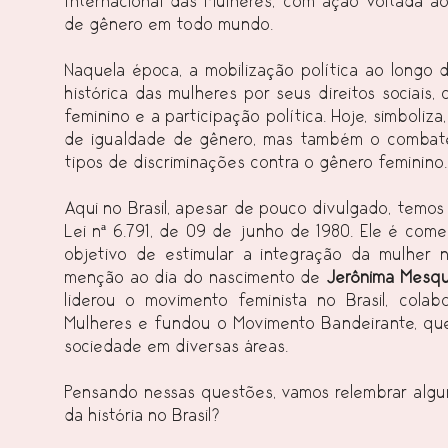
Internacional das Mulheres, com ação voltada a
de gênero em todo mundo. 
Naquela época, a mobilização política ao longo d
histórica das mulheres por seus direitos sociais
feminino e a participação política. Hoje, simboliza
de igualdade de gênero, mas também o combate a
tipos de discriminações contra o gênero feminino.
Aqui no Brasil, apesar de pouco divulgado, temos
Lei nª 6.791, de 09 de junho de 1980. Ele é com
objetivo de estimular a integração da mulher 
menção ao dia do nascimento de 
Jerônima Mesqu
liderou o movimento feminista no Brasil, colab
Mulheres e fundou o Movimento Bandeirante, que
sociedade em diversas áreas.
Pensando nessas questões, vamos relembrar algum
da história no Brasil?