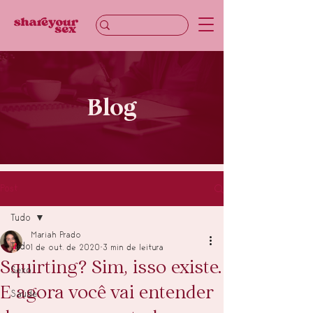
Blog
Post
Tudo
Mariah Prado
Tudo
1 de out. de 2020
3 min de leitura
Squirting? Sim, isso existe.
Sexo
E agora você vai entender
Saúde