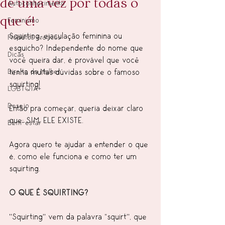
de uma vez por todas o
Autoconhecimento
que é!
Feminismo
Squirting, ejaculação feminina ou 
Produtos eróticos
esguicho? Independente do nome que 
Dicas
você queira dar, é provável que você 
Direito da Mulher
tenha muitas dúvidas sobre o famoso 
squirting!
LGBTQIA+
Desejo
Então pra começar, queria deixar claro 
que: SIM, ELE EXISTE.
Bem-estar
Agora quero te ajudar a entender o que 
é, como ele funciona e como ter um 
squirting.
O QUE É SQUIRTING?
"Squirting" vem da palavra ”squirt", que 