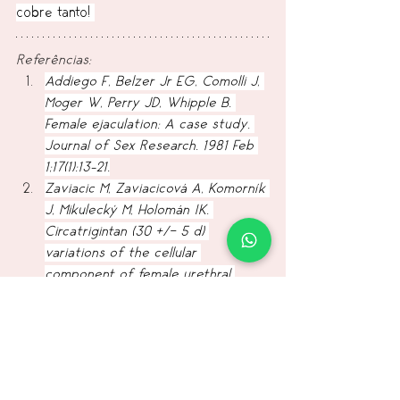
cobre tanto! 
Referências:
Addiego F, Belzer Jr EG, Comolli J, 
Moger W, Perry JD, Whipple B. 
Female ejaculation: A case study. 
Journal of Sex Research. 1981 Feb 
1;17(1):13–21.
Zaviacic M, Zaviacicová A, Komorník 
J, Mikulecký M, Holomán IK. 
Circatrigintan (30 +/- 5 d) 
variations of the cellular 
component of female urethral 
expulsion fluid. A biometrical study. 
Int Urol Nephrol. 1984;16(4):311-8.
Tags:
Saúde da mulher
Prazer feminino
orgasmo
ejaculação feminina
squirting
vulva