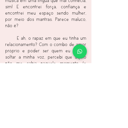
música em uma língua que mal conhecia, 
sim! E encontrei força, confiança e 
encontrei meu espaço sendo mulher, 
por meio dos mantras. Parece maluco, 
não é?
	E ah, o rapaz em que eu tinha um 
relacionamento? Com o combo de amor 
próprio e poder ser quem eu sou, e 
soltar a minha voz, percebi que aquilo 
não me cabia naquele momento (e 
talvez em nenhum outro), e consegui 
forças (não apenas com os mantras, mas 
o yoga e todas as suas técnicas que 
envolvem) para terminar esse 
relacionamento, e começar a regar um 
relação muito mais importante: comigo 
mesma.
	Afinal, estamos tão acostumadas a 
não ter voz e não poder nos entregar, 