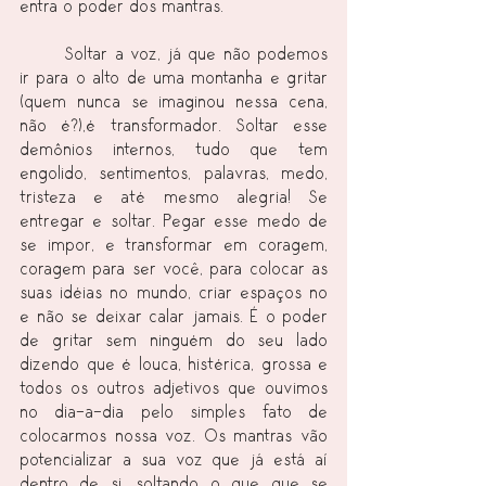
entra o poder dos mantras.
	Soltar a voz, já que não podemos 
ir para o alto de uma montanha e gritar 
(quem nunca se imaginou nessa cena, 
não é?),é transformador. Soltar esse 
demônios internos, tudo que tem 
engolido, sentimentos, palavras, medo, 
tristeza e até mesmo alegria! Se 
entregar e soltar. Pegar esse medo de 
se impor, e transformar em coragem, 
coragem para ser você, para colocar as 
suas idéias no mundo, criar espaços no 
e não se deixar calar jamais. É o poder 
de gritar sem ninguém do seu lado 
dizendo que é louca, histérica, grossa e 
todos os outros adjetivos que ouvimos 
no dia-a-dia pelo simples fato de 
colocarmos nossa voz. Os mantras vão 
potencializar a sua voz que já está aí 
dentro de si, soltando o que que se 