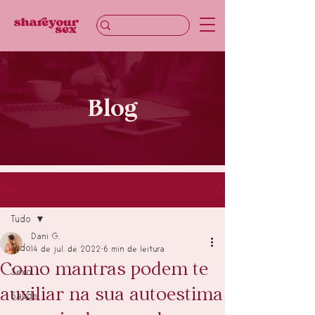
Blog
Post
Tudo
Dani G.
Tudo
14 de jul. de 2022
6 min de leitura
Como mantras podem te
Sexo
auxiliar na sua autoestima
Saúde