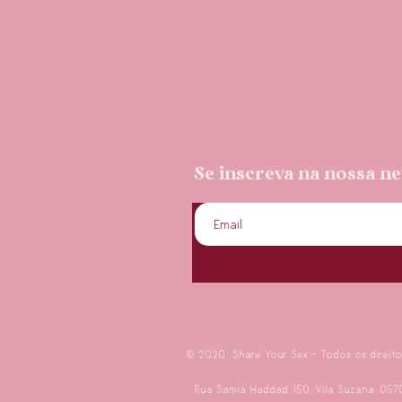
Se inscreva na nossa new
© 2020 Share Your Sex - Todos os direito
Rua Samia Haddad, 150, Vila
Suzana, 05