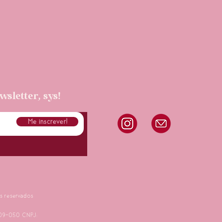
sletter, sys!
Me inscrever!
s reservados
709-050
CNPJ: