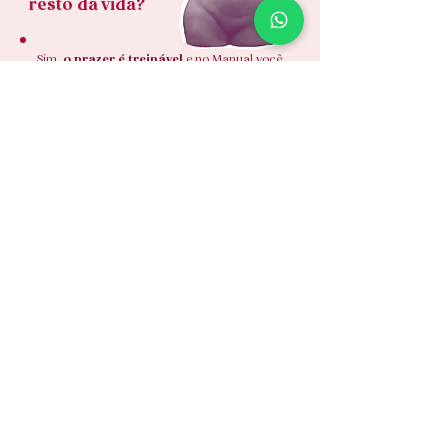
resto da vida?
Sim,
o prazer é treinável
e no Manual você
vai aprender a:
Hackear seu cérebro para ter orgasmos
múltiplos
Como ter orgasmos com mais frequência
Alcançar orgasmos mais potentes e intensos
Criar uma rotina de masturbação
Como ter orgasmos anais
Como ter orgasmos através do mamilo
E muito mais
isso vale ouro.
E honestamente,
É prazer pra uma vida toda.
Mas não sys,
não vou te cobrar
R$990
pra te ensinar a fazer tudo isso.
Apesar de que aprender a ter orgasmos
como esses vale até mais do que isso.