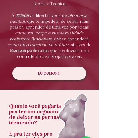
Teoria e Técnica.
A
Tríade
vai libertar você de
bloqueios
mentais
que te impedem de sentir mais
prazer, aprender de uma vez por todas
como seu corpo e sua sexualidade
realmente funcionam
e você aprenderá
como tudo funciona na prática
, através de
técnicas poderosas
que a colocarão no
controle do seu próprio prazer.
EU QUERO !!
Quanto você pagaria
pra ter um orgasmo
de deixar as pernas
tremendo?
E pra ter eles pro